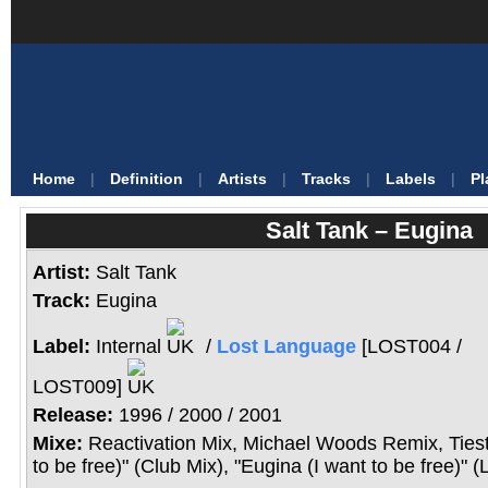
Home
|
Definition
|
Artists
|
Tracks
|
Labels
|
Pl
Salt Tank – Eugina
Artist:
Salt Tank
Track:
Eugina
Label:
Internal
/
Lost Language
[LOST004 /
LOST009]
Release:
1996 /
2000
/ 2001
Mixe:
Reactivation Mix, Michael Woods Remix, Tiest
to be free)" (Club Mix), "Eugina (I want to be free)"