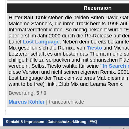
Rezension
Hinter
Salt Tank
stehen die beiden Briten David Ga
Malcome Stanners, die ihren Track bereits 1996 auf
Internal veröffentlichten. So richtig bekannt wurde 
aber erst im Jahr 2000 durch die Re-Release auf d
Label
Lost Language
. Neben dem bereits bekannte
Mix gesellen sich die Remixe von
Tiesto
und Michae
Letzterer schafft es am besten das Thema in eine s
chillige Hülle zu verpacken und mit sphärischen Flä
veredeln. Selbst Tiesto wählte für seine
"In Search 
diese Version und nicht seinen eigenen Remix. 2001
Lost Language der Track ein weiteres Mal, diesmal 
want to be free)" inkl. Club Mix und Leama Remix.
Bewertung:
5
/
6
Marcus Köhler
| trancearchiv.de
Kontakt & Impressum
|
Datenschutzerklärung
|
FAQ