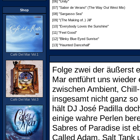
[06] "Unity"
[07] "Sabor de Verano" (The Way Out West Mix)
Shop
[08] "Sargasso Sea"
[09] "(The Making of..) Jill"
[10] "Everybody Loves the Sunshine"
[11] "Feel Good"
[12] "Blinky Blue Eyed Sunrise"
[13] "Haunted Dancehall"
Café Del Mar Vol.1
Folge zwei der äußerst e
Mar entführt uns wieder
zwischen Ambient, Chill-
insgesamt nicht ganz so 
Café Del Mar Vol.3
hält DJ José Padilla do
einige wahre Perlen bere
Sabres of Paradise ist e
Called Adam, Salt Tank un