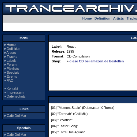
Home
|
Definition
|
Artists
|
Tracks
Menu
Caf
»
Home
Label:
React
»
Definition
Release:
1995
»
Artists
Format:
CD Compilation
»
Tracks
»
Labels
Shop:
»
diese CD bei amazon.de bestellen
»
Forum
»
Playlists
»
Specials
»
Events
»
FAQ
»
Kontakt
»
Impressum
»
Datenschutz
[01] "Moment Scale" (Dubmaster X Remix)
Links
[02] "Tarenah" (Chill Mix)
»
Café Del Mar
[03] "D*votion"
[04] "Easter Song"
Specials
[05] "Entre Dos Aguas"
»
Café Del Mar