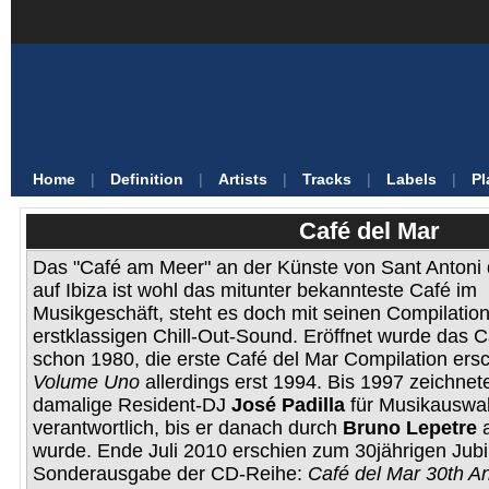
Home
|
Definition
|
Artists
|
Tracks
|
Labels
|
Pl
Café del Mar
Das "Café am Meer" an der Künste von Sant Antoni
auf Ibiza ist wohl das mitunter bekannteste Café im
Musikgeschäft, steht es doch mit seinen Compilation
erstklassigen Chill-Out-Sound. Eröffnet wurde das 
schon 1980, die erste Café del Mar Compilation ersc
Volume Uno
allerdings erst 1994. Bis 1997 zeichnete
damalige Resident-DJ
José Padilla
für Musikauswa
verantwortlich, bis er danach durch
Bruno Lepetre
a
wurde. Ende Juli 2010 erschien zum 30jährigen Jub
Sonderausgabe der CD-Reihe:
Café del Mar 30th A