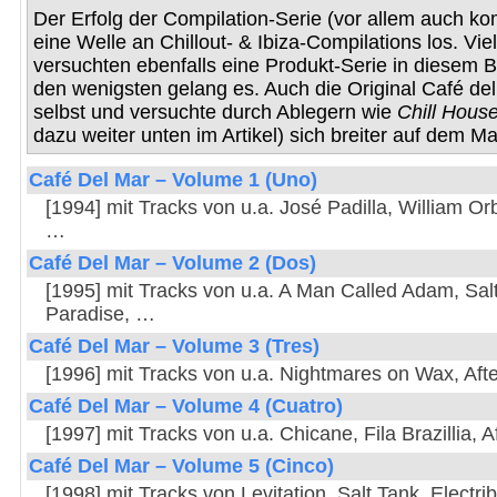
Der Erfolg der Compilation-Serie (vor allem auch ko
eine Welle an Chillout- & Ibiza-Compilations los. Vie
versuchten ebenfalls eine Produkt-Serie in diesem B
den wenigsten gelang es. Auch die Original Café del
selbst und versuchte durch Ablegern wie
Chill Hous
dazu weiter unten im Artikel) sich breiter auf dem Ma
Café Del Mar – Volume 1 (Uno)
[1994] mit Tracks von u.a. José Padilla, William Orb
…
Café Del Mar – Volume 2 (Dos)
[1995] mit Tracks von u.a. A Man Called Adam, Sal
Paradise, …
Café Del Mar – Volume 3 (Tres)
[1996] mit Tracks von u.a. Nightmares on Wax, After
Café Del Mar – Volume 4 (Cuatro)
[1997] mit Tracks von u.a. Chicane, Fila Brazillia, Af
Café Del Mar – Volume 5 (Cinco)
[1998] mit Tracks von Levitation, Salt Tank, Elect