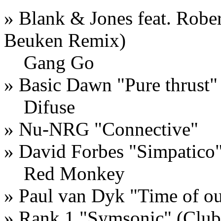
» Blank & Jones feat. Robe
Beuken Remix)
Gang Go
» Basic Dawn "Pure thrus
Difuse
» Nu-NRG "Connective"
» David Forbes "Simpatico
Red Monkey
» Paul van Dyk "Time of ou
» Rank 1 "Symsonic" (Clu