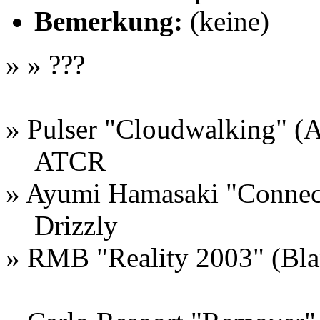
Bemerkung:
(keine)
» » ???
» Pulser "Cloudwalking" (A
ATCR
» Ayumi Hamasaki "Connec
Drizzly
» RMB "Reality 2003" (Bl