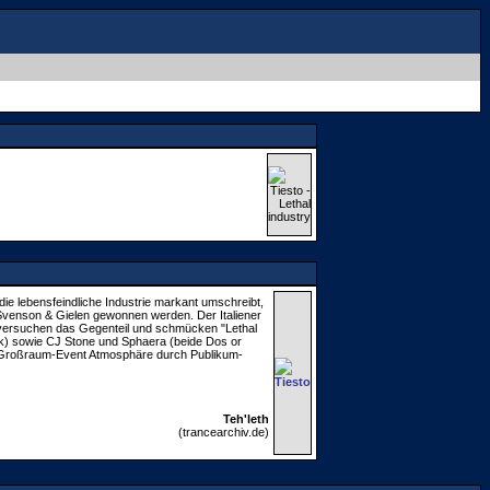
die lebensfeindliche Industrie markant umschreibt,
 Svenson & Gielen gewonnen werden. Der Italiener
n versuchen das Gegenteil und schmücken "Lethal
ik) sowie CJ Stone und Sphaera (beide Dos or
ie Großraum-Event Atmosphäre durch Publikum-
Teh'leth
(trancearchiv.de)