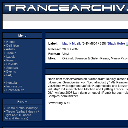
Menu
»
Home
Label:
Magik Muzik
[BHMM804 / 835] (
Black Hole
)
»
Definition
»
Artists
Release:
2002 / 2007
»
Tracks
Format:
Vinyl
»
Labels
Mixe:
Original, Svenson & Gielen Remix, Mauro Pico
»
Forum
»
Playlists
»
Specials
»
Events
»
FAQ
Nach dem melodieverliebten "Urban train" schlägt dieser T
bilden das Grundgerüst von "Lethal industry". Als Remixe
»
Kontakt
verzichtet weitesgehend auf die Hauptmelodie und konzen
»
Impressum
industry" mit zusätzlichen Flächen und Uplifting Trance
»
Datenschutz
Die). Anfang 2007 kam dann erneut ein Remix heraus - di
Samples herauskitzelt.
Forum
Bewertung:
5 / 6
»
Tiesto "Lethal industry"
»
Tiesto "Lethal industry /
Flight 643" (Richard
Durand Remixes)