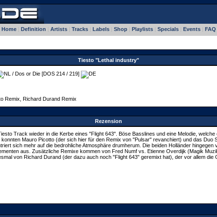
Home
|
Definition
|
Artists
|
Tracks
|
Labels
|
Shop
|
Playlists
|
Specials
|
Events
|
FAQ
Tiesto "Lethal industry"
/ Dos or Die [DOS 214 / 219]
tto Remix, Richard Durand Remix
Rezension
iesto Track wieder in die Kerbe eines "Flight 643". Böse Basslines und eine Melodie, welche 
r konnten Mauro Picotto (der sich hier für den Remix von "Pulsar" revanchiert) und das Duo
triert sich mehr auf die bedrohliche Atmosphäre drumherum. Die beiden Holländer hingege
 Elementen aus. Zusätzliche Remixe kommen von Fred Numf vs. Etienne Overdijk (Magik Muz
esmal von Richard Durand (der dazu auch noch "Flight 643" geremixt hat), der vor allem d