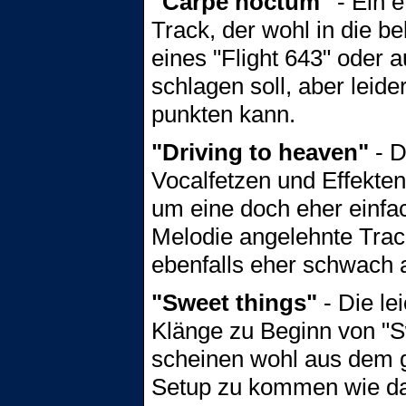
"Carpe noctum"
- Ein e
Track, der wohl in die b
eines "Flight 643" oder a
schlagen soll, aber leider
punkten kann.
"Driving to heaven"
- D
Vocalfetzen und Effekte
um eine doch eher einfac
Melodie angelehnte Track 
ebenfalls eher schwach 
"Sweet things"
- Die lei
Klänge zu Beginn von "S
scheinen wohl aus dem 
Setup zu kommen wie da