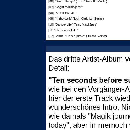
[06] "Sweet things" (feat. Charlotte Martin)
[07] "Bright morningstar"
[08] "Break my fall"
[09] "In the dark" (feat. Christian Burns)
[10] "Dance4Life" (feat. Maxi Jazz)
[11] "Elements of life"
[12] Bonus: "He's a pirate" (Tiesto Remix)
Das dritte Artist-Album 
Detail:
"Ten seconds before s
wie bei den Vorgänger-A
hier der erste Track wied
wunderschönes Intro. Ni
wie damals "Magik journ
today", aber immernoch 