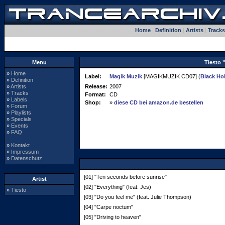
Home
|
Definition
|
Artists
|
Tracks
Menu
Tiesto 
»
Home
Label:
Magik Muzik
[MAGIKMUZIK CD07] (
Black Ho
»
Definition
»
Artists
Release:
2007
»
Tracks
Format:
CD
»
Labels
Shop:
»
diese CD bei amazon.de bestellen
»
Forum
»
Playlists
»
Specials
»
Events
»
FAQ
»
Kontakt
»
Impressum
»
Datenschutz
[01] "Ten seconds before sunrise"
Artist
[02] "Everything" (feat. Jes)
»
Tiesto
[03] "Do you feel me" (feat. Julie Thompson)
[04] "Carpe noctum"
[05] "Driving to heaven"