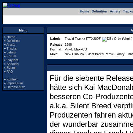
Home
|
Definition
|
Artists
|
Tracks
Menu
A
»
Home
Label:
Tracid Traxxx [TTX2007]
/ Orbit (Virgin
»
Definition
»
Artists
Release:
1998
»
Tracks
Format:
Vinyl / Maxi-CD
»
Labels
Mixe:
New Club Mix, Silent Breed Remix, Binary Fina
»
Forum
»
Playlists
»
Specials
»
Events
»
FAQ
Für die siebente Releas
»
Kontakt
»
Impressum
hätte sich Kai MacDonald
»
Datenschutz
besseren Co-Produzent
a.k.a. Silent Breed verpf
Produzenten fahren aktu
der wunderbar zusammen