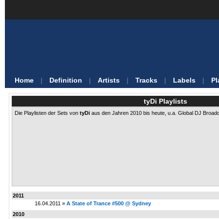
Home
|
Definition
|
Artists
|
Tracks
|
Labels
|
Pl
tyDi Playlists
Die Playlisten der Sets von
tyDi
aus den Jahren 2010 bis heute, u.a. Global DJ Broa
2011
16.04.2011 »
A State of Trance #500 @ Sydney
2010