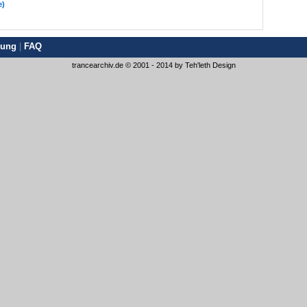
e)
rung
|
FAQ
trancearchiv.de © 2001 - 2014 by
Teh'leth Design