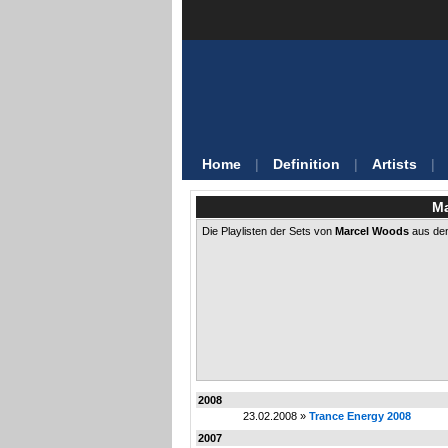
Home
|
Definition
|
Artists
|
Ma
Die Playlisten der Sets von
Marcel Woods
aus den
2008
23.02.2008 »
Trance Energy 2008
2007