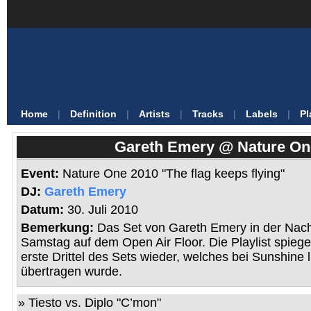
Home
|
Definition
|
Artists
|
Tracks
|
Labels
|
Pl
Gareth Emery @ Nature On
Event:
Nature One 2010 "The flag keeps flying"
DJ:
Gareth Emery
Datum:
30. Juli 2010
Bemerkung:
Das Set von Gareth Emery in der Nac
Samstag auf dem Open Air Floor. Die Playlist spiege
erste Drittel des Sets wieder, welches bei Sunshine l
übertragen wurde.
» Tiesto vs. Diplo "C’mon"