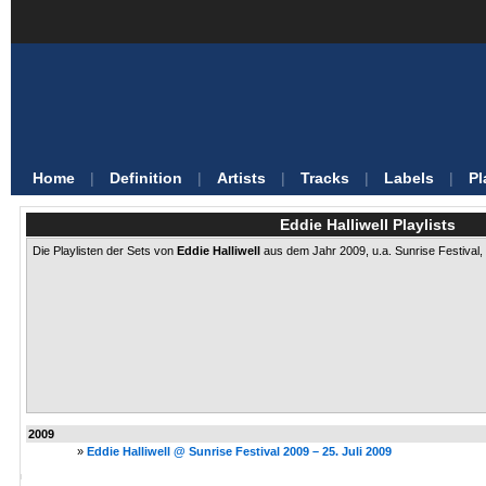
Home
|
Definition
|
Artists
|
Tracks
|
Labels
|
Pl
Eddie Halliwell Playlists
Die Playlisten der Sets von
Eddie Halliwell
aus dem Jahr 2009, u.a. Sunrise Festival
2009
»
Eddie Halliwell @ Sunrise Festival 2009 – 25. Juli 2009