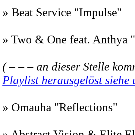
» Beat Service "Impulse"
» Two & One feat. Anthya "
( – – – an dieser Stelle ko
Playlist herausgelöst siehe
» Omauha "Reflections"
» Abstract Vision & Elite E