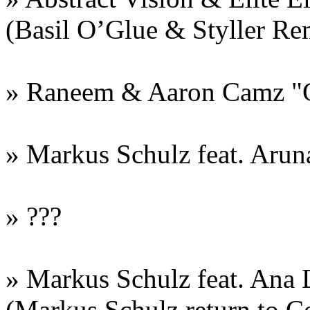
(Basil O’Glue & Styller Re
» Raneem & Aaron Camz "G
» Markus Schulz feat. Aruna
» ???
» Markus Schulz feat. Ana 
(Markus Schulz return to 