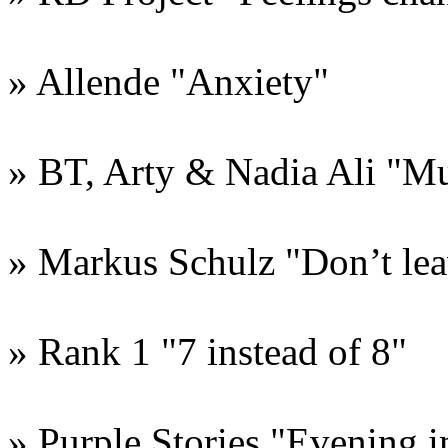
» Allende "Anxiety"
» BT, Arty & Nadia Ali "Mu
» Markus Schulz "Don’t leav
» Rank 1 "7 instead of 8"
» Purple Stories "Evening 